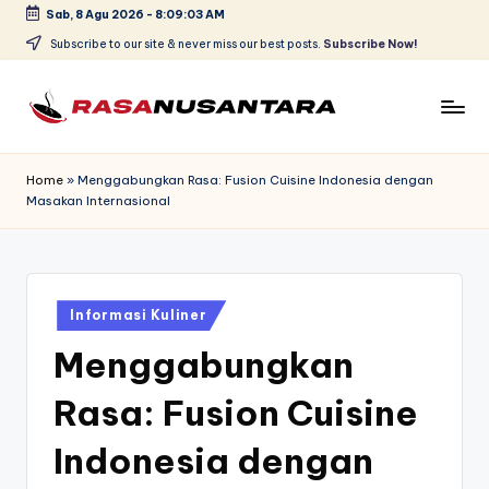
Sab, 8 Agu 2026
-
8:09:03 AM
Skip
Subscribe to our site & never miss our best posts.
Subscribe Now!
to
content
r
a
Home
»
Menggabungkan Rasa: Fusion Cuisine Indonesia dengan
Masakan Internasional
s
a
n
Posted
u
Informasi Kuliner
in
Menggabungkan
s
a
Rasa: Fusion Cuisine
n
Indonesia dengan
t