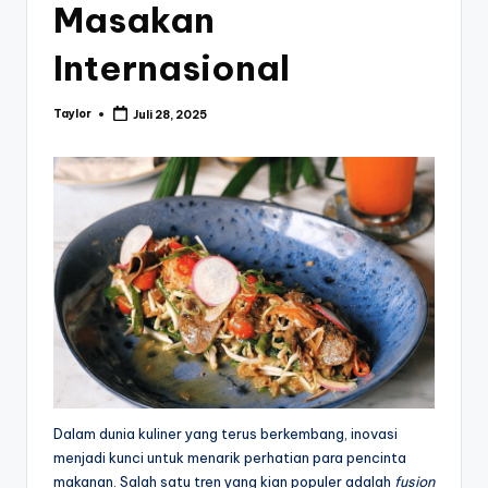
Masakan
a
r
Internasional
a
Taylor
Juli 28, 2025
Posted
by
Dalam dunia kuliner yang terus berkembang, inovasi
menjadi kunci untuk menarik perhatian para pencinta
makanan. Salah satu tren yang kian populer adalah
fusion