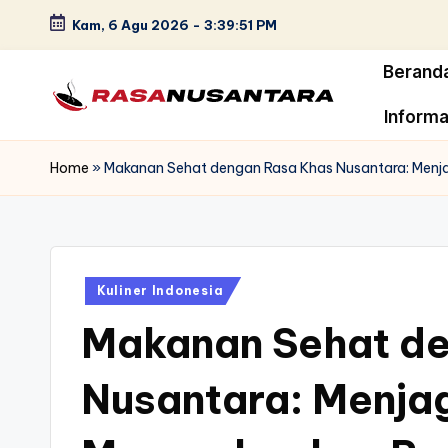
Kam, 6 Agu 2026
-
3:39:52 PM
Skip
Berand
to
content
Informa
r
a
Home
»
Makanan Sehat dengan Rasa Khas Nusantara: Menj
s
a
Posted
n
Kuliner Indonesia
in
Makanan Sehat de
u
s
Nusantara: Menjag
a