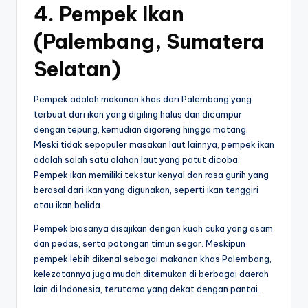
4.
Pempek Ikan
(Palembang, Sumatera
Selatan)
Pempek adalah makanan khas dari Palembang yang
terbuat dari ikan yang digiling halus dan dicampur
dengan tepung, kemudian digoreng hingga matang.
Meski tidak sepopuler masakan laut lainnya, pempek ikan
adalah salah satu olahan laut yang patut dicoba.
Pempek ikan memiliki tekstur kenyal dan rasa gurih yang
berasal dari ikan yang digunakan, seperti ikan tenggiri
atau ikan belida.
Pempek biasanya disajikan dengan kuah cuka yang asam
dan pedas, serta potongan timun segar. Meskipun
pempek lebih dikenal sebagai makanan khas Palembang,
kelezatannya juga mudah ditemukan di berbagai daerah
lain di Indonesia, terutama yang dekat dengan pantai.