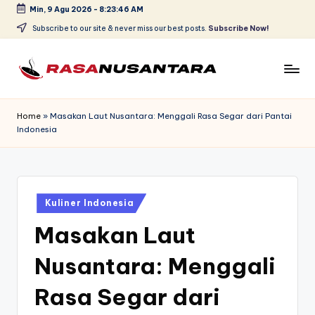
Min, 9 Agu 2026
-
8:23:46 AM
Skip
Subscribe to our site & never miss our best posts.
Subscribe Now!
to
content
r
a
Home
»
Masakan Laut Nusantara: Menggali Rasa Segar dari Pantai
Indonesia
s
a
n
Posted
u
Kuliner Indonesia
in
Masakan Laut
s
a
Nusantara: Menggali
n
Rasa Segar dari
t