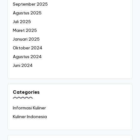
September 2025
Agustus 2025
Juli 2025
Maret 2025
Januari 2025
Oktober 2024
Agustus 2024
Juni 2024
Categories
Informasi Kuliner
Kuliner Indonesia