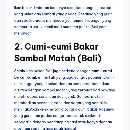
Ikan bakar Jimbaran biasanya disajikan dengan nasi putih
yang pulen dan sambal yang pedas. Rasanya yang gurih
dan sedikit manis membuatnya menjadi hidangan yang
sempurna untuk menikmati suasana pantai Bali yang
menawan.
2.
Cumi-cumi Bakar
Sambal Matah (Bali)
Selain ikan bakar, Bali juga terkenal dengan
cumi-cumi
bakar sambal matah
yang juga sangat populer. Cumi-
cumi segar yang dibakar dengan sempurna, kemudian
disiram dengan sambal matah yang terbuat dari bawang
merah, cabai, serai, dan daun jeruk. Sambal matah ini
memberikan sensasi pedas dan segar yang semakin
meningkatkan kenikmatan cita rasa cumi bakar. Rasanya
yang gurih dan pedas sangat pas untuk dinikmati
sebagai hidangan pendamping nasi atau hanya dengan
ditemani sepiring nasi putih hangat.