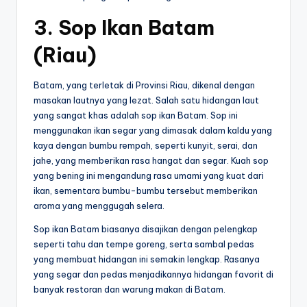
3.
Sop Ikan Batam
(Riau)
Batam, yang terletak di Provinsi Riau, dikenal dengan
masakan lautnya yang lezat. Salah satu hidangan laut
yang sangat khas adalah sop ikan Batam. Sop ini
menggunakan ikan segar yang dimasak dalam kaldu yang
kaya dengan bumbu rempah, seperti kunyit, serai, dan
jahe, yang memberikan rasa hangat dan segar. Kuah sop
yang bening ini mengandung rasa umami yang kuat dari
ikan, sementara bumbu-bumbu tersebut memberikan
aroma yang menggugah selera.
Sop ikan Batam biasanya disajikan dengan pelengkap
seperti tahu dan tempe goreng, serta sambal pedas
yang membuat hidangan ini semakin lengkap. Rasanya
yang segar dan pedas menjadikannya hidangan favorit di
banyak restoran dan warung makan di Batam.