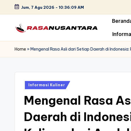
Jum, 7 Agu 2026
-
10:36:10 AM
Skip
Berand
to
content
Informa
r
a
Home
»
Mengenal Rasa Asli dari Setiap Daerah di Indonesia:
s
a
Posted
n
Informasi Kuliner
in
Mengenal Rasa Asl
u
s
Daerah di Indones
a